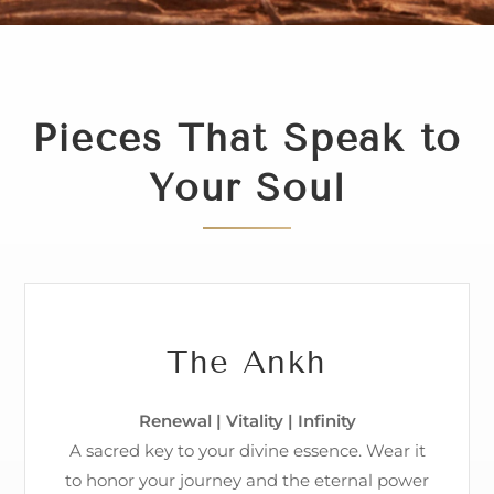
Ankh
Collection
Pieces That Speak to
Find
Unique
Your Soul
The Ankh
Renewal | Vitality | Infinity
A sacred key to your divine essence. Wear it
to honor your journey and the eternal power