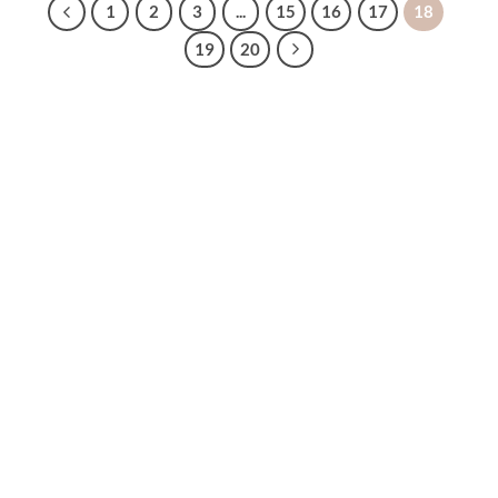
1
2
3
...
15
16
17
18
19
20
購買須知
聯絡我們
購買須知
IG 晶礦
付款&寄送方式
IG 晶飾
會員優惠
EMAIL 客服聯繫
& Soul Unique
About Soul Unique
晶礦小知識
旅行小故事
Follow Us