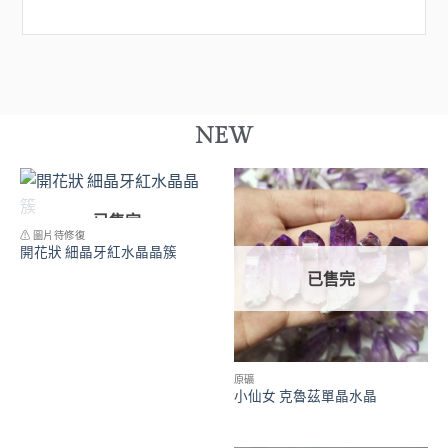
NEW
已售完
⚠ 圖片待修復
開花狀 細晶牙紅水晶晶簇
已售完
原礦
小仙女 克魯茲單晶水晶