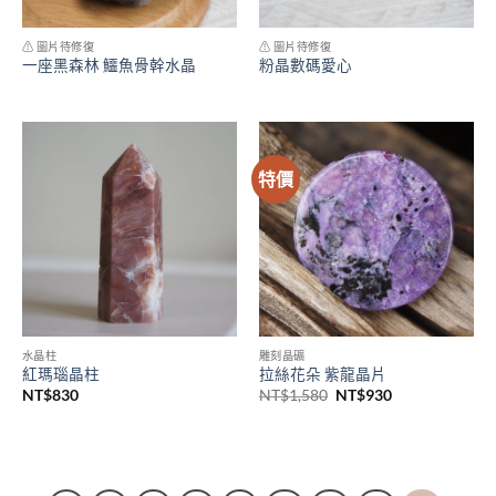
⚠ 圖片待修復
⚠ 圖片待修復
一座黑森林 鱷魚骨幹水晶
粉晶數碼愛心
特價
水晶柱
雕刻晶礦
紅瑪瑙晶柱
拉絲花朵 紫龍晶片
NT$
830
NT$
1,580
NT$
930