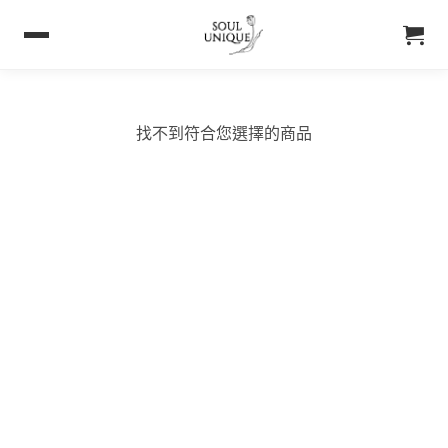
找不到符合您選擇的商品
購買須知
聯絡我們
購買須知
IG 晶礦
付款&寄送方式
IG 晶飾
會員優惠
EMAIL 客服聯繫
& Soul Unique
About Soul Unique