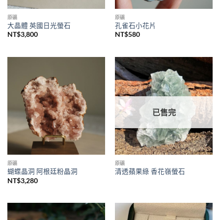
原礦
原礦
大晶體 英國日光螢石
孔雀石小花片
NT$
3,800
NT$
580
已售完
原礦
原礦
蝴蝶晶洞 阿根廷粉晶洞
清透蘋果綠 香花嶺螢石
NT$
3,280