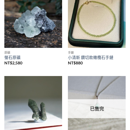
原礦
手鏈
螢石原礦
小清新 鑽切款橄欖石手鏈
NT$
2,580
NT$
880
已售完