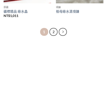
原礦
項鍊
礦標精品 綠水晶
祖母綠水滴項鍊
NT$
1,011
1
2
購買須知
聯絡我們
購買須知
IG 晶礦
付款&寄送方式
IG 晶飾
會員優惠
EMAIL 客服聯繫
& Soul Unique
About Soul Unique