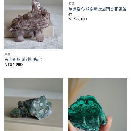
原礦
翠綠愛心 深翡翠綠湖南香花嶺螢
石
NT$
8,300
原礦
古老神秘 融蝕粉縫合
NT$
4,980