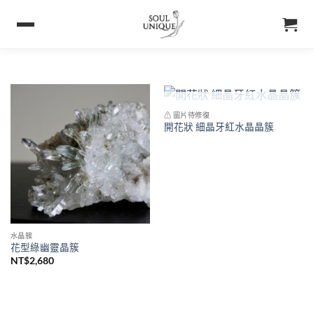
已售完
⚠ 圖片待修復
開花狀 細晶牙紅水晶晶簇
水晶簇
花型綠幽靈晶簇
NT$
2,680