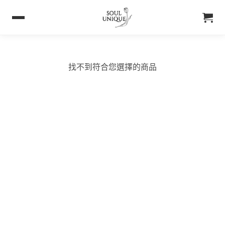
找不到符合您選擇的商品
購買須知
聯絡我們
購買須知
IG 晶礦
付款&寄送方式
IG 晶飾
會員優惠
EMAIL 客服聯繫
& Soul Unique
About Soul Unique