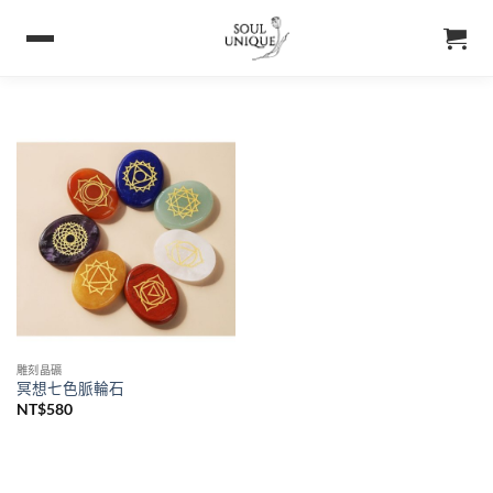
雕刻晶礦
冥想七色脈輪石
NT$
580