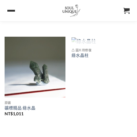
已售完
⚠ 圖片待修復
綠水晶柱
原礦
礦標精品 綠水晶
NT$
1,011