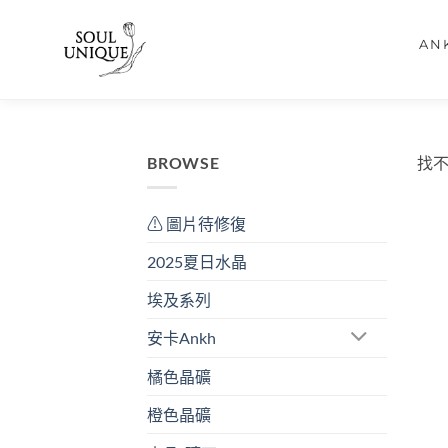
AN
BROWSE
找
⚠ 圖片待修復
2025夏日水晶
埃及系列
安卡Ankh
橘色晶礦
橙色晶礦