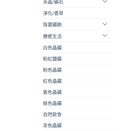
水晶/礦石
淨化/香草
珠寶礦飾
療癒生活
白色晶礦
粉紅鹽礦
粉色晶礦
紅色晶礦
紫色晶礦
綠色晶礦
自然飲食
茶色晶礦