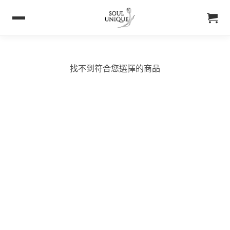
找不到符合您選擇的商品
購買須知
聯絡我們
購買須知
IG 晶礦
付款&寄送方式
IG 晶飾
會員優惠
EMAIL 客服聯繫
& Soul Unique
About Soul Unique