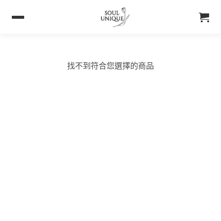
找不到符合您選擇的商品
購買須知
聯絡我們
購買須知
IG 晶礦
付款&寄送方式
IG 晶飾
會員優惠
EMAIL 客服聯繫
& Soul Unique
About Soul Unique