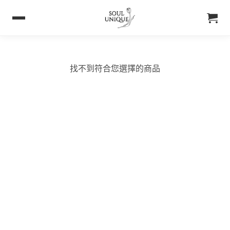
找不到符合您選擇的商品
購買須知
聯絡我們
購買須知
IG 晶礦
付款&寄送方式
IG 晶飾
會員優惠
EMAIL 客服聯繫
& Soul Unique
About Soul Unique