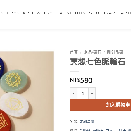
NKH
CRYSTALS
JEWELRY
HEALING HOME
SOUL TRAVEL
ABO
首頁
/
水晶/礦石
/
雕刻晶礦
冥想七色脈輪石
580
NT$
加入購物車
分類:
雕刻晶礦
標籤:
全脈輪
,
東陵玉
,
白水晶
,
紅玉
,