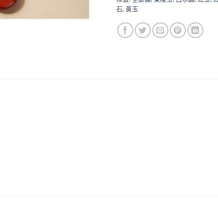
石
,
黃玉