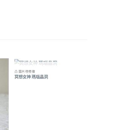
已售完
⚠ 圖片待修復
冥想女神 瑪瑙晶洞