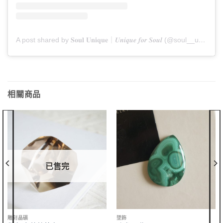
A post shared by 𝐒𝐨𝐮𝐥 𝐔𝐧𝐢𝐪𝐮𝐞｜𝑼𝒏𝒊𝒒𝒖𝒆 𝒇𝒐𝒓 𝑺𝒐𝒖𝒍 (@soul__unique)
相關商品
已售完
雕刻晶礦
墜飾