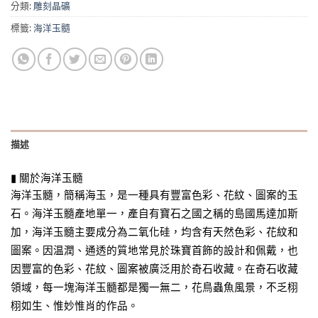
分類:
雕刻晶礦
標籤:
海洋玉髓
描述
▮
關於海洋玉髓
海洋玉髓，簡稱海玉，是一種具有豐富色彩、花紋、圖案的玉
石。海洋玉髓產地單一，產自有寶石之國之稱的島國馬達加斯
加，海洋玉髓主要成分為二氧化硅，均含有天然色彩、花紋和
圖案。因温潤、通透的質地常見於珠寶首飾的設計和佩戴，也
因豐富的色彩、花紋、圖案被廣泛用於奇石收藏。在奇石收藏
領域，每一塊海洋玉髓都是獨一無二，花鳥蟲魚風景，不乏栩
栩如生、惟妙惟肖的作品。