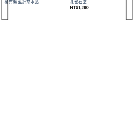
稀有礦 藍針茶水晶
孔雀石墜
NT$
1,280
購買須知
聯絡我們
購買須知
IG 晶礦
付款&寄送方式
IG 晶飾
會員優惠
EMAIL 客服聯繫
& Soul Unique
About Soul Unique
晶礦小知識
旅行小故事
Follow Us