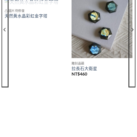
已售完
⚠ 圖片待修復
天然黃水晶彩虹金字塔
雕刻晶礦
拉長石大衛星
NT$
460
購買須知
聯絡我們
購買須知
IG 晶礦
付款&寄送方式
IG 晶飾
會員優惠
EMAIL 客服聯繫