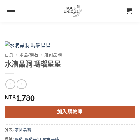
首頁
/
水晶/礦石
/
雕刻晶礦
水滴晶洞 瑪瑙星星
1,780
NT$
加入購物車
分類:
雕刻晶礦
標籤:
瑪瑙
,
瑪瑙晶洞
,
紫色晶礦