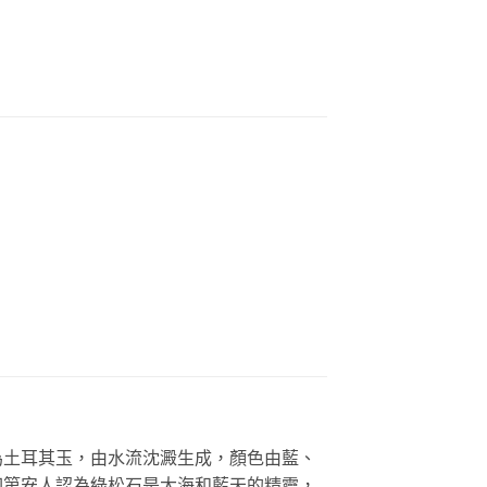
為土耳其玉，由水流沈澱生成，顏色由藍、
印第安人認為綠松石是大海和藍天的精靈，