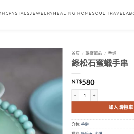
KH
CRYSTALS
JEWELRY
HEALING HOME
SOUL TRAVEL
AB
首頁
/
珠寶礦飾
/
手鏈
綠松石蜜蠟手串
580
NT$
加入購物車
分類:
手鏈
標籤:
綠松石
,
蜜蠟