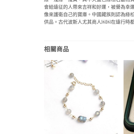
會給遠征的人帶來吉祥和好運，被譽為幸
像來護衛自己的寶庫。中國藏族則認為綠
供品。
古代波斯人尤其商人￼￼在遠行時
相關商品