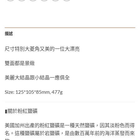
描述
尺寸特別大菱角又美的一位大漂亮
雙面都是景緻
美麗大結晶跟小結晶一應俱全
Size: 125*105*85mm, 477g
▮關於粉紅鹽礦
美國加州出產的粉紅鹽礦是一種天然鹽礦，因其淡粉色而得
名。這種鹽礦屬於岩鹽礦，是由數百萬年前的海洋蒸發而來