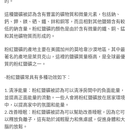
的。
這種鹽礦被認為含有豐富的礦物質和微量元素，包括鈉、
鈣、鉀、鎂、硒、鐵、鋅和銅等，而且相對其他鹽類含有較
低的鈉含量。粉紅鹽礦的顏色是由於含有微量的鐵、銅、錳
和其他礦物質而形成的。
粉紅鹽礦的產地主要在美國加州的莫哈韋沙漠地區，其中最
著名的產地是萊貝克山，這裡的鹽礦質量極高，是全球最優
質的粉紅鹽礦之一。
-粉紅鹽礦常具有多種功效如下：
1. 清淨能量：粉紅鹽礦被認為可以清淨房間中的負面能量，
並提高正面能量的流動。一些人會將粉紅鹽礦放在居家環境
中，以提高家中的氛圍和能量。
2. 改善睡眠：粉紅鹽礦被認為可以幫助改善睡眠，因為它可
以釋放負離子，這有助於減輕壓力和焦慮感，促進身體和大
腦的放鬆。