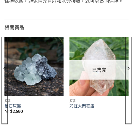
保持乾燥，避免陽光直射和水分接觸，就可以長期保存。
相關商品
已售完
原礦
原礦
螢石原礦
彩虹大閃靈鑽
NT$
2,580