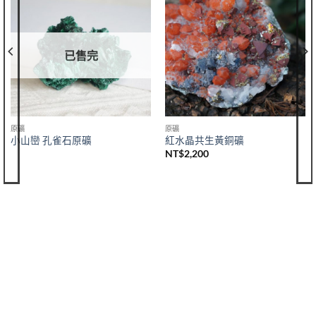
已售完
原礦
原礦
小山巒 孔雀石原礦
紅水晶共生黃銅礦
NT$
2,200
購買須知
聯絡我們
購買須知
IG 晶礦
付款&寄送方式
IG 晶飾
會員優惠
EMAIL 客服聯繫