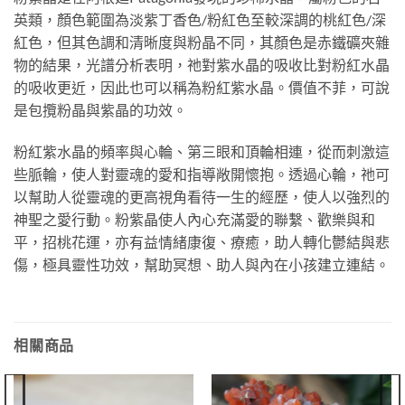
英類，顏色範圍為淡紫丁香色/粉紅色至較深調的桃紅色/深
紅色，但其色調和清晰度與粉晶不同，其顏色是赤鐵礦夾雜
物的結果，光譜分析表明，祂對紫水晶的吸收比對粉紅水晶
的吸收更近，因此也可以稱為粉紅紫水晶。價值不菲，可說
是包攬粉晶與紫晶的功效。
粉紅紫水晶的頻率與心輪、第三眼和頂輪相連，從而刺激這
些脈輪，使人對靈魂的愛和指導敞開懷抱。透過心輪，祂可
以幫助人從靈魂的更高視角看待一生的經歷，使人以強烈的
神聖之愛行動。粉紫晶使人內心充滿愛的聯繫、歡樂與和
平，招桃花運，亦有益情緒康復、療癒，助人轉化鬱結與悲
傷，極具靈性功效，幫助冥想、助人與內在小孩建立連結。
相關商品