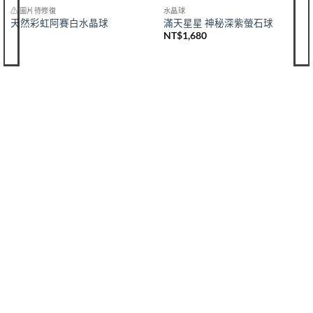
⚠ 圖片待修復
水晶球
天然彩虹阿賽白水晶球
滿天星星 神秘深紫螢石球
NT$
1,680
購買須知
聯絡我們
購買須知
IG 晶礦
付款&寄送方式
IG 晶飾
會員優惠
EMAIL 客服聯繫
& Soul Unique
About Soul Unique
晶礦小知識
旅行小故事