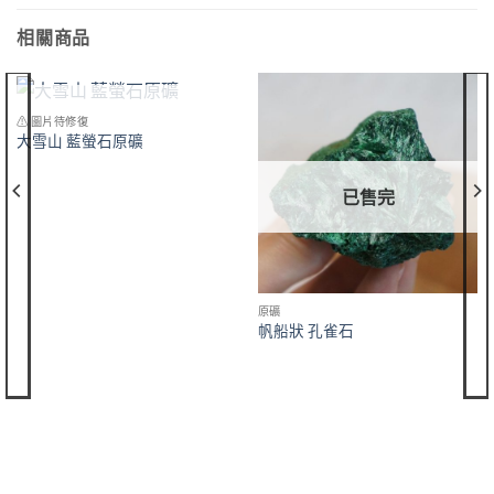
相關商品
已售完
⚠ 圖片待修復
大雪山 藍螢石原礦
已售完
原礦
帆船狀 孔雀石
購買須知
聯絡我們