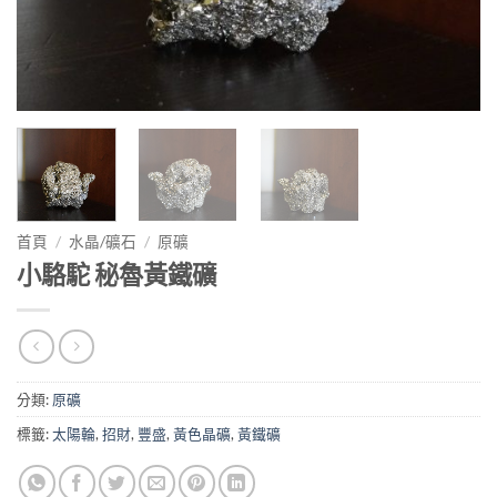
首頁
/
水晶/礦石
/
原礦
小駱駝 秘魯黃鐵礦
分類:
原礦
標籤:
太陽輪
,
招財
,
豐盛
,
黃色晶礦
,
黃鐵礦