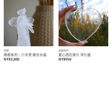
原礦
晶礦配件
療癒系列｜小天使 縫合水晶
愛心透石膏片 淨化盤
NT$
3,200
NT$
950
購買須知
聯絡我們
購買須知
IG 晶礦
付款&寄送方式
IG 晶飾